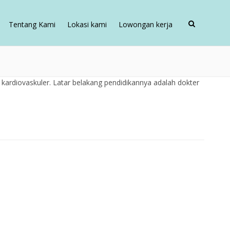
Tentang Kami
Lokasi kami
Lowongan kerja
kardiovaskuler. Latar belakang pendidikannya adalah dokter