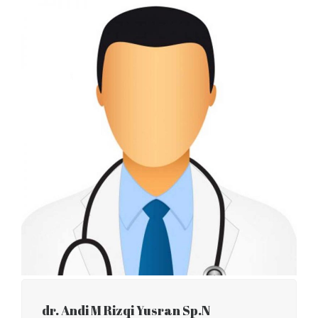
dr. Andi M Rizqi Yusran Sp.N