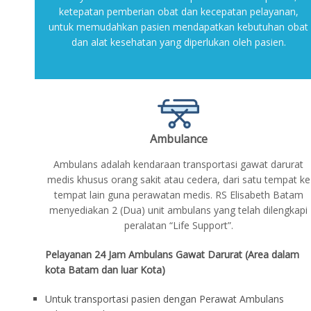
ketepatan pemberian obat dan kecepatan pelayanan,
untuk memudahkan pasien mendapatkan kebutuhan obat
dan alat kesehatan yang diperlukan oleh pasien.
Ambulance
Ambulans adalah kendaraan transportasi gawat darurat
medis khusus orang sakit atau cedera, dari satu tempat ke
tempat lain guna perawatan medis. RS Elisabeth Batam
menyediakan 2 (Dua) unit ambulans yang telah dilengkapi
peralatan “Life Support”.
Pelayanan 24 Jam Ambulans Gawat Darurat (Area dalam
kota Batam dan luar Kota)
Untuk transportasi pasien dengan Perawat Ambulans