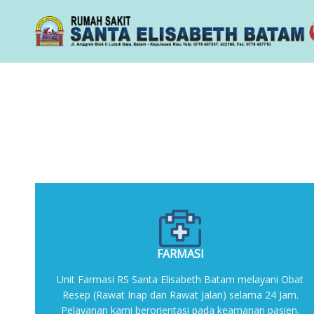
FARMASI
Unit Farmasi RS Santa Elisabeth Batam melayani Obat
Resep (Rawat Inap dan Rawat Jalan) selama 24 Jam.
Pelayanan kami berorientasi pada keamanan pasien,