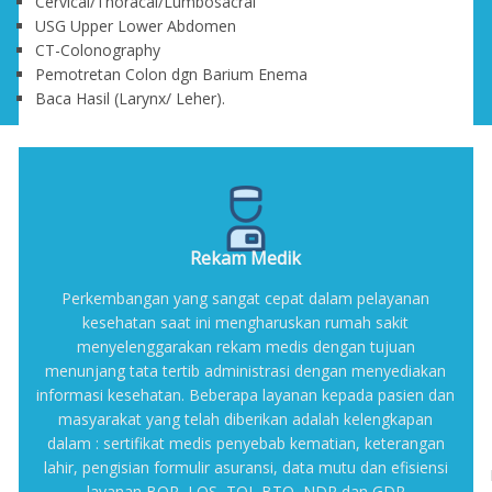
Cervical/Thoracal/Lumbosacral
USG Upper Lower Abdomen
CT-Colonography
Pemotretan Colon dgn Barium Enema
Baca Hasil (Larynx/ Leher).
Rekam Medik
Perkembangan yang sangat cepat dalam pelayanan
kesehatan saat ini mengharuskan rumah sakit
menyelenggarakan rekam medis dengan tujuan
menunjang tata tertib administrasi dengan menyediakan
informasi kesehatan. Beberapa layanan kepada pasien dan
masyarakat yang telah diberikan adalah kelengkapan
dalam : sertifikat medis penyebab kematian, keterangan
lahir, pengisian formulir asuransi, data mutu dan efisiensi
layanan BOR, LOS, TOI, BTO, NDR dan GDR