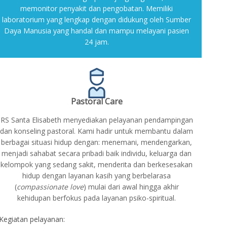
memonitor penyakit dan pengobatan. Memiliki
laboratorium yang lengkap dengan didukung oleh Sumber
Daya Manusia yang handal dan mampu melayani pasien
24 jam.
Pastoral Care
RS Santa Elisabeth menyediakan pelayanan pendampingan
dan konseling pastoral. Kami hadir untuk membantu dalam
berbagai situasi hidup dengan: menemani, mendengarkan,
menjadi sahabat secara pribadi baik individu, keluarga dan
kelompok yang sedang sakit, menderita dan berkesesakan
hidup dengan layanan kasih yang berbelarasa
(
compassionate love
) mulai dari awal hingga akhir
kehidupan berfokus pada layanan psiko-spiritual.
Kegiatan pelayanan: