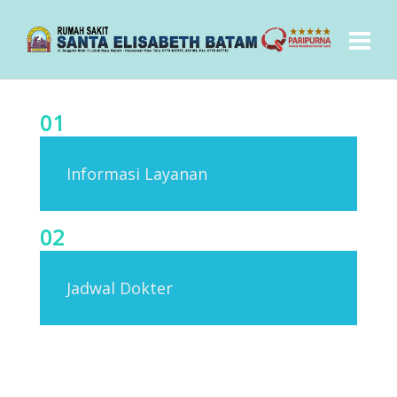
01
Informasi Layanan
02
Jadwal Dokter